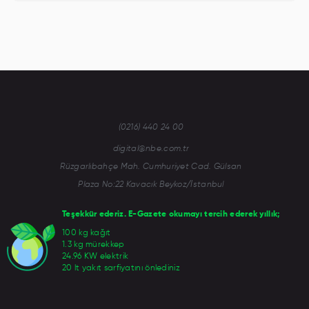
(0216) 440 24 00
digital@nbe.com.tr
Rüzgarlıbahçe Mah. Cumhuriyet Cad. Gülsan
Plaza No:22 Kavacık Beykoz/İstanbul
Teşekkür ederiz. E-Gazete okumayı tercih ederek yıllık;
100 kg kağıt
1.3 kg mürekkep
24.96 KW elektrik
20 lt yakıt sarfiyatını önlediniz