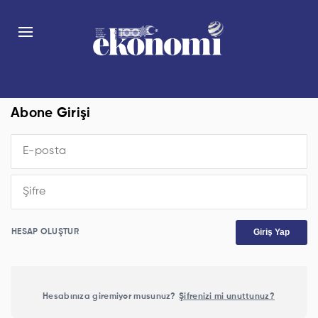
Abone Girişi
Giriş Yap
HESAP OLUŞTUR
Hesabınıza giremiyor musunuz?
Şifrenizi mi unuttunuz?