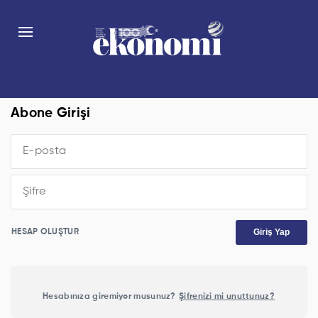
Abone Girişi
Giriş Yap
HESAP OLUŞTUR
Hesabınıza giremiyor musunuz?
Şifrenizi mi unuttunuz?