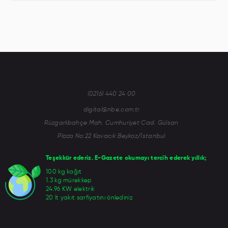
(0216) 440 24 00
digital@nbe.com.tr
Rüzgarlıbahçe Mah. Cumhuriyet Cad. Gülsan
Plaza No:22 Kavacık Beykoz/İstanbul
Teşekkür ederiz. E-Gazete okumayı tercih ederek yıllık;
100 kg kağıt
1.3 kg mürekkep
24.96 KW elektrik
20 lt yakıt sarfiyatını önlediniz