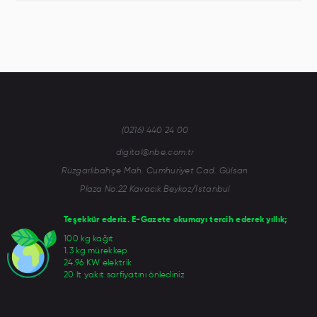
(0216) 440 24 00
digital@nbe.com.tr
Rüzgarlıbahçe Mah. Cumhuriyet Cad. Gülsan
Plaza No:22 Kavacık Beykoz/İstanbul
Teşekkür ederiz. E-Gazete okumayı tercih ederek yıllık;
100 kg kağıt
1.3 kg mürekkep
24.96 KW elektrik
20 lt yakıt sarfiyatını önlediniz