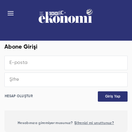
Abone Girişi
Giriş Yap
HESAP OLUŞTUR
Hesabınıza giremiyor musunuz?
Şifrenizi mi unuttunuz?