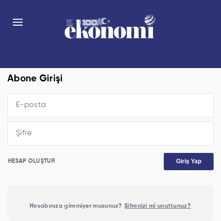
Abone Girişi
Giriş Yap
HESAP OLUŞTUR
Hesabınıza giremiyor musunuz?
Şifrenizi mi unuttunuz?