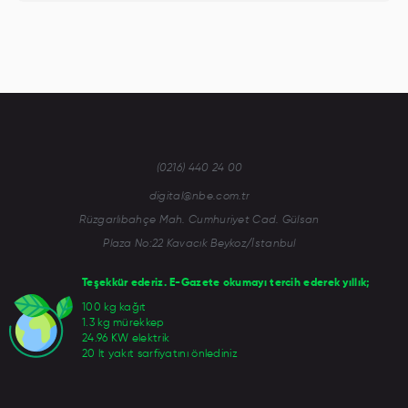
(0216) 440 24 00
digital@nbe.com.tr
Rüzgarlıbahçe Mah. Cumhuriyet Cad. Gülsan
Plaza No:22 Kavacık Beykoz/İstanbul
Teşekkür ederiz. E-Gazete okumayı tercih ederek yıllık;
100 kg kağıt
1.3 kg mürekkep
24.96 KW elektrik
20 lt yakıt sarfiyatını önlediniz