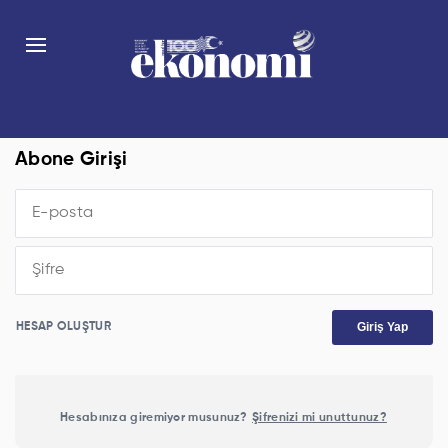
Abone Girişi
Giriş Yap
HESAP OLUŞTUR
Hesabınıza giremiyor musunuz?
Şifrenizi mi unuttunuz?