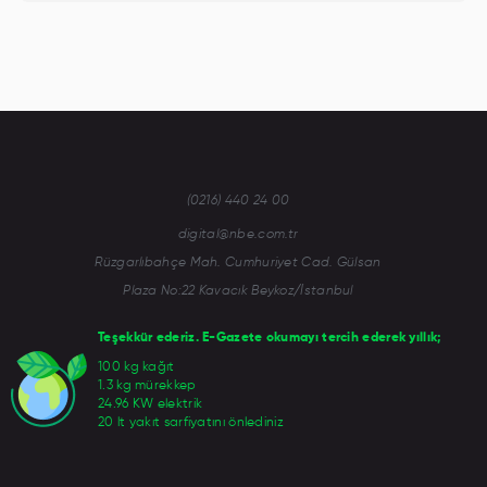
(0216) 440 24 00
digital@nbe.com.tr
Rüzgarlıbahçe Mah. Cumhuriyet Cad. Gülsan
Plaza No:22 Kavacık Beykoz/İstanbul
Teşekkür ederiz. E-Gazete okumayı tercih ederek yıllık;
100 kg kağıt
1.3 kg mürekkep
24.96 KW elektrik
20 lt yakıt sarfiyatını önlediniz