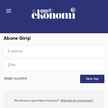
Abone Girişi
Giriş Yap
HESAP OLUŞTUR
Hesabınıza giremiyor musunuz?
Şifrenizi mi unuttunuz?