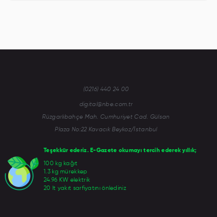
(0216) 440 24 00
digital@nbe.com.tr
Rüzgarlıbahçe Mah. Cumhuriyet Cad. Gülsan
Plaza No:22 Kavacık Beykoz/İstanbul
Teşekkür ederiz. E-Gazete okumayı tercih ederek yıllık;
100 kg kağıt
1.3 kg mürekkep
24.96 KW elektrik
20 lt yakıt sarfiyatını önlediniz