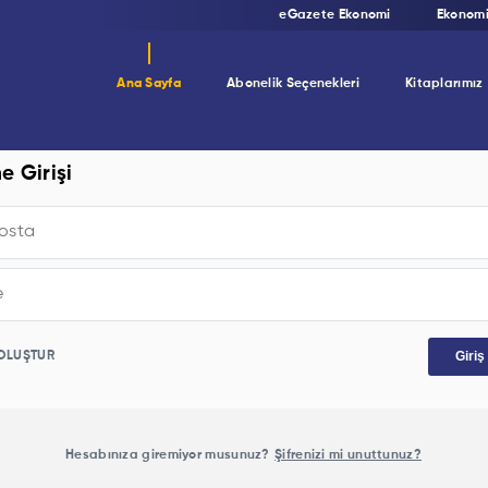
eGazete Ekonomi
Ekonomi
Ana Sayfa
Abonelik Seçenekleri
Kitaplarımız
e Girişi
Giriş
OLUŞTUR
Hesabınıza giremiyor musunuz?
Şifrenizi mi unuttunuz?