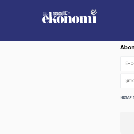
Abon
HESAP 