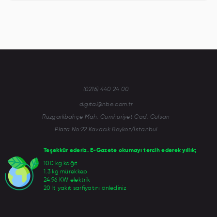
(0216) 440 24 00
digital@nbe.com.tr
Rüzgarlıbahçe Mah. Cumhuriyet Cad. Gülsan
Plaza No:22 Kavacık Beykoz/İstanbul
Teşekkür ederiz. E-Gazete okumayı tercih ederek yıllık;
100 kg kağıt
1.3 kg mürekkep
24.96 KW elektrik
20 lt yakıt sarfiyatını önlediniz