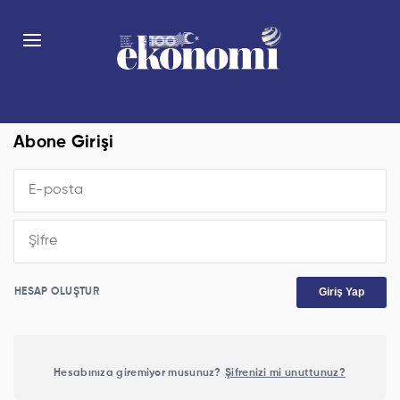
Abone Girişi
Giriş Yap
HESAP OLUŞTUR
Hesabınıza giremiyor musunuz?
Şifrenizi mi unuttunuz?