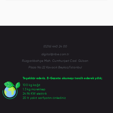
(0216) 440 24 00
digital@nbe.com.tr
Rüzgarlıbahçe Mah. Cumhuriyet Cad. Gülsan
Plaza No:22 Kavacık Beykoz/İstanbul
Teşekkür ederiz. E-Gazete okumayı tercih ederek yıllık;
100 kg kağıt
1.3 kg mürekkep
24.96 KW elektrik
20 lt yakıt sarfiyatını önlediniz