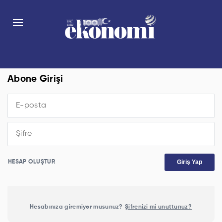
Abone Girişi
Giriş Yap
HESAP OLUŞTUR
Hesabınıza giremiyor musunuz?
Şifrenizi mi unuttunuz?