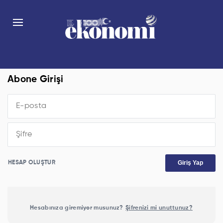
Abone Girişi
Giriş Yap
HESAP OLUŞTUR
Hesabınıza giremiyor musunuz?
Şifrenizi mi unuttunuz?