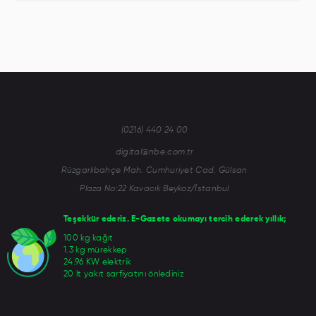
(0216) 440 24 00
digital@nbe.com.tr
Rüzgarlıbahçe Mah. Cumhuriyet Cad. Gülsan
Plaza No:22 Kavacık Beykoz/İstanbul
Teşekkür ederiz. E-Gazete okumayı tercih ederek yıllık;
100 kg kağıt
1.3 kg mürekkep
24.96 KW elektrik
20 lt yakıt sarfiyatını önlediniz