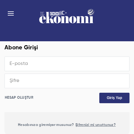
Abone Girişi
Giriş Yap
HESAP OLUŞTUR
Hesabınıza giremiyor musunuz?
Şifrenizi mi unuttunuz?