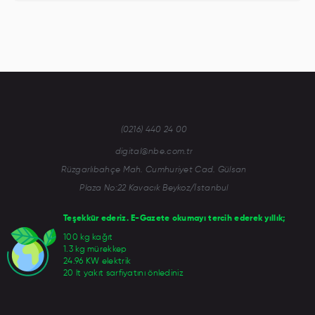
(0216) 440 24 00
digital@nbe.com.tr
Rüzgarlıbahçe Mah. Cumhuriyet Cad. Gülsan
Plaza No:22 Kavacık Beykoz/İstanbul
Teşekkür ederiz. E-Gazete okumayı tercih ederek yıllık;
100 kg kağıt
1.3 kg mürekkep
24.96 KW elektrik
20 lt yakıt sarfiyatını önlediniz