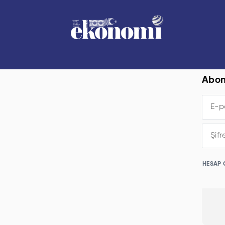
Abon
HESAP 