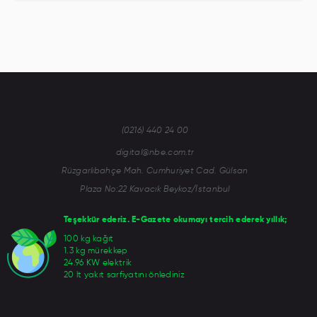
(0216) 440 24 00
digital@nbe.com.tr
Rüzgarlıbahçe Mah. Cumhuriyet Cad. Gülsan
Plaza No:22 Kavacık Beykoz/İstanbul
Teşekkür ederiz. E-Gazete okumayı tercih ederek yıllık;
100 kg kağıt
1.3 kg mürekkep
24.96 KW elektrik
20 lt yakıt sarfiyatını önlediniz