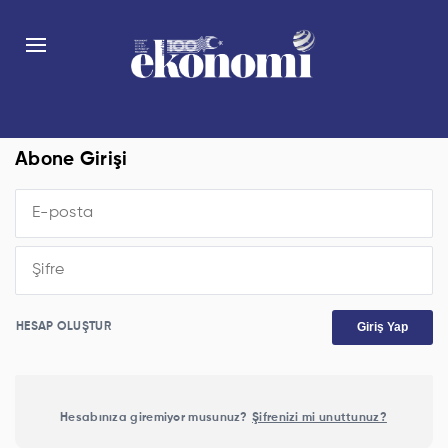
Abone Girişi
Giriş Yap
HESAP OLUŞTUR
Hesabınıza giremiyor musunuz?
Şifrenizi mi unuttunuz?