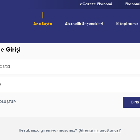
eGazete Ekonomi
Ekonomi
Ana Sayfa
Abonelik Seçenekleri
Kitaplarımız
e Girişi
Giriş
OLUŞTUR
Hesabınıza giremiyor musunuz?
Şifrenizi mi unuttunuz?