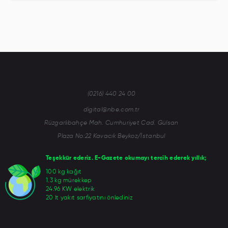
(0216) 440 24 00
digital@nbe.com.tr
Rüzgarlıbahçe Mah. Cumhuriyet Cad. Gülsan
Plaza No:22 Kavacık Beykoz/İstanbul
Teşekkür ederiz. E-Gazete okumayı tercih ederek yıllık;
100 kg kağıt
1.3 kg mürekkep
24.96 KW elektrik
20 lt yakıt sarfiyatını önlediniz