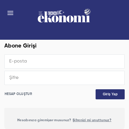
Abone Girişi
Giriş Yap
HESAP OLUŞTUR
Hesabınıza giremiyor musunuz?
Şifrenizi mi unuttunuz?