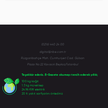
(0216) 440 24 00
digital@nbe.com.tr
Rüzgarlıbahçe Mah. Cumhuriyet Cad. Gülsan
Plaza No:22 Kavacık Beykoz/İstanbul
Teşekkür ederiz. E-Gazete okumayı tercih ederek yıllık;
100 kg kağıt
1.3 kg mürekkep
24.96 KW elektrik
20 lt yakıt sarfiyatını önlediniz