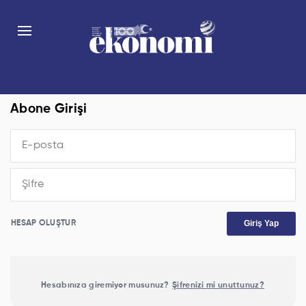
Abone Girişi
Giriş Yap
HESAP OLUŞTUR
Hesabınıza giremiyor musunuz?
Şifrenizi mi unuttunuz?