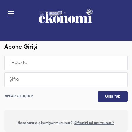
Abone Girişi
Giriş Yap
HESAP OLUŞTUR
Hesabınıza giremiyor musunuz?
Şifrenizi mi unuttunuz?