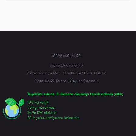
(0216) 440 24 00
digital@nbe.com.tr
Rüzgarlıbahçe Mah. Cumhuriyet Cad. Gülsan
Plaza No:22 Kavacık Beykoz/İstanbul
Teşekkür ederiz. E-Gazete okumayı tercih ederek yıllık;
100 kg kağıt
1.3 kg mürekkep
24.96 KW elektrik
20 lt yakıt sarfiyatını önlediniz