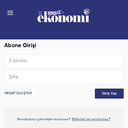
Abone Girişi
Giriş Yap
HESAP OLUŞTUR
Hesabınıza giremiyor musunuz?
Şifrenizi mi unuttunuz?