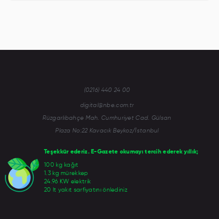
(0216) 440 24 00
digital@nbe.com.tr
Rüzgarlıbahçe Mah. Cumhuriyet Cad. Gülsan
Plaza No:22 Kavacık Beykoz/İstanbul
Teşekkür ederiz. E-Gazete okumayı tercih ederek yıllık;
100 kg kağıt
1.3 kg mürekkep
24.96 KW elektrik
20 lt yakıt sarfiyatını önlediniz