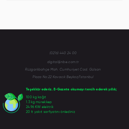
(0216) 440 24 00
digital@nbe.com.tr
Rüzgarlıbahçe Mah. Cumhuriyet Cad. Gülsan
Plaza No:22 Kavacık Beykoz/İstanbul
Teşekkür ederiz. E-Gazete okumayı tercih ederek yıllık;
100 kg kağıt
1.3 kg mürekkep
24.96 KW elektrik
20 lt yakıt sarfiyatını önlediniz