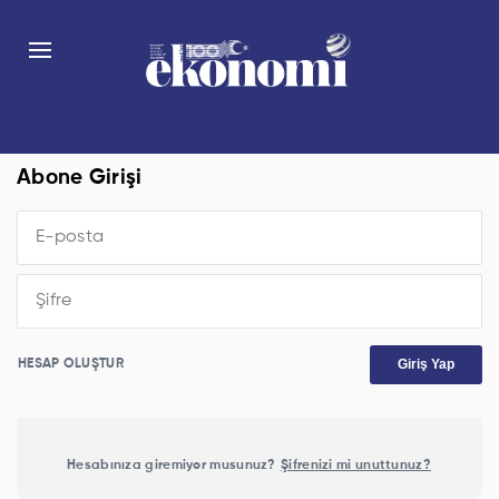
Abone Girişi
Giriş Yap
HESAP OLUŞTUR
Hesabınıza giremiyor musunuz?
Şifrenizi mi unuttunuz?