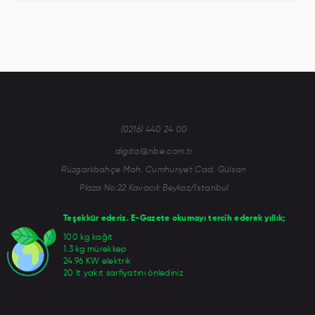
(0216) 440 24 00
digital@nbe.com.tr
Rüzgarlıbahçe Mah. Cumhuriyet Cad. Gülsan
Plaza No:22 Kavacık Beykoz/İstanbul
Teşekkür ederiz. E-Gazete okumayı tercih ederek yıllık;
100 kg kağıt
1.3 kg mürekkep
24.96 KW elektrik
20 lt yakıt sarfiyatını önlediniz