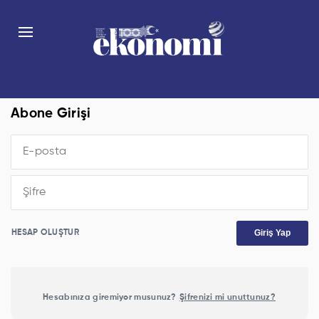
Abone Girişi
Giriş Yap
HESAP OLUŞTUR
Hesabınıza giremiyor musunuz?
Şifrenizi mi unuttunuz?