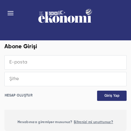
Abone Girişi
Giriş Yap
HESAP OLUŞTUR
Hesabınıza giremiyor musunuz?
Şifrenizi mi unuttunuz?