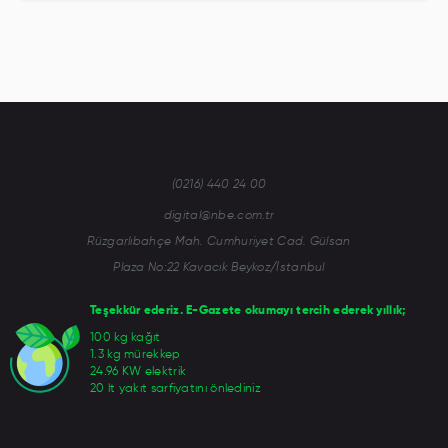
(0216) 440 24 00
digital@nbe.com.tr
Rüzgarlıbahçe Mah. Cumhuriyet Cad. Gülsan
Plaza No:22 Kavacık Beykoz/İstanbul
Teşekkür ederiz. E-Gazete okumayı tercih ederek yıllık;
100 kg kağıt
1.3 kg mürekkep
24.96 KW elektrik
20 lt yakıt sarfiyatını önlediniz