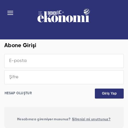
Abone Girişi
Giriş Yap
HESAP OLUŞTUR
Hesabınıza giremiyor musunuz?
Şifrenizi mi unuttunuz?