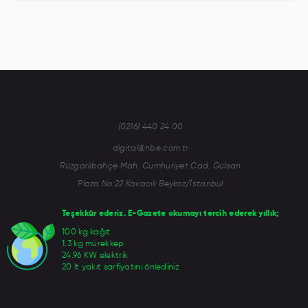
(0216) 440 24 00
digital@nbe.com.tr
Rüzgarlıbahçe Mah. Cumhuriyet Cad. Gülsan
Plaza No:22 Kavacık Beykoz/İstanbul
Teşekkür ederiz. E-Gazete okumayı tercih ederek yıllık;
100 kg kağıt
1.3 kg mürekkep
24.96 KW elektrik
20 lt yakıt sarfiyatını önlediniz