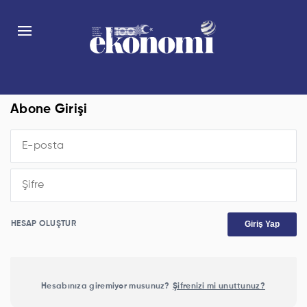
Abone Girişi
Giriş Yap
HESAP OLUŞTUR
Hesabınıza giremiyor musunuz?
Şifrenizi mi unuttunuz?