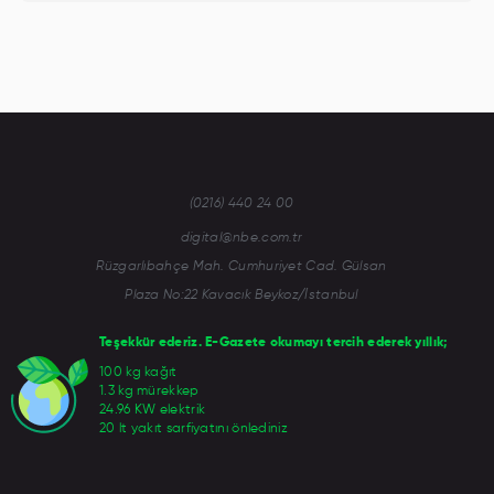
(0216) 440 24 00
digital@nbe.com.tr
Rüzgarlıbahçe Mah. Cumhuriyet Cad. Gülsan
Plaza No:22 Kavacık Beykoz/İstanbul
Teşekkür ederiz. E-Gazete okumayı tercih ederek yıllık;
100 kg kağıt
1.3 kg mürekkep
24.96 KW elektrik
20 lt yakıt sarfiyatını önlediniz