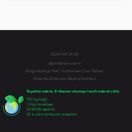
(0216) 440 24 00
digital@nbe.com.tr
Rüzgarlıbahçe Mah. Cumhuriyet Cad. Gülsan
Plaza No:22 Kavacık Beykoz/İstanbul
Teşekkür ederiz. E-Gazete okumayı tercih ederek yıllık;
100 kg kağıt
1.3 kg mürekkep
24.96 KW elektrik
20 lt yakıt sarfiyatını önlediniz