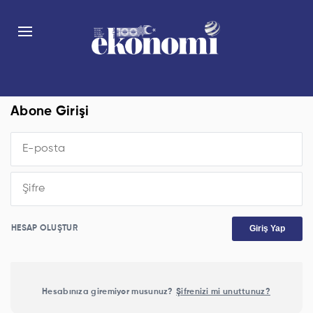
Abone Girişi
Giriş Yap
HESAP OLUŞTUR
Hesabınıza giremiyor musunuz?
Şifrenizi mi unuttunuz?