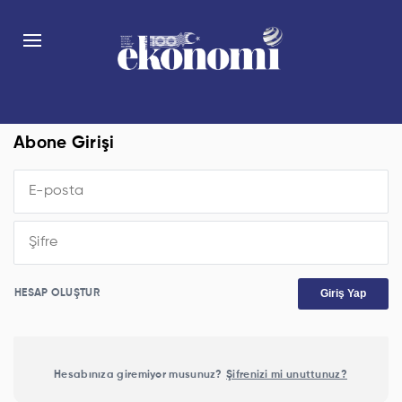
Abone Girişi
Giriş Yap
HESAP OLUŞTUR
Hesabınıza giremiyor musunuz?
Şifrenizi mi unuttunuz?