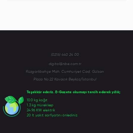
(0216) 440 24 00
digital@nbe.com.tr
Rüzgarlıbahçe Mah. Cumhuriyet Cad. Gülsan
Plaza No:22 Kavacık Beykoz/İstanbul
Teşekkür ederiz. E-Gazete okumayı tercih ederek yıllık;
100 kg kağıt
1.3 kg mürekkep
24.96 KW elektrik
20 lt yakıt sarfiyatını önlediniz