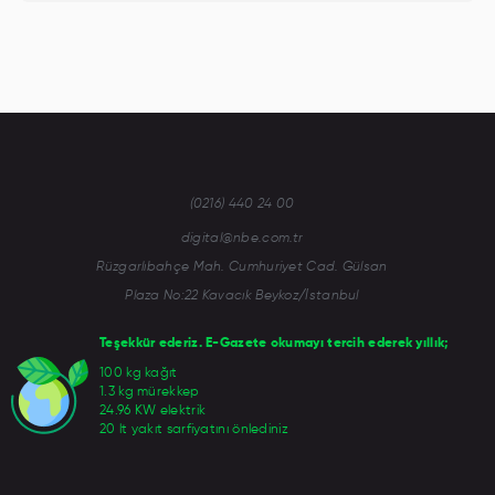
(0216) 440 24 00
digital@nbe.com.tr
Rüzgarlıbahçe Mah. Cumhuriyet Cad. Gülsan
Plaza No:22 Kavacık Beykoz/İstanbul
Teşekkür ederiz. E-Gazete okumayı tercih ederek yıllık;
100 kg kağıt
1.3 kg mürekkep
24.96 KW elektrik
20 lt yakıt sarfiyatını önlediniz