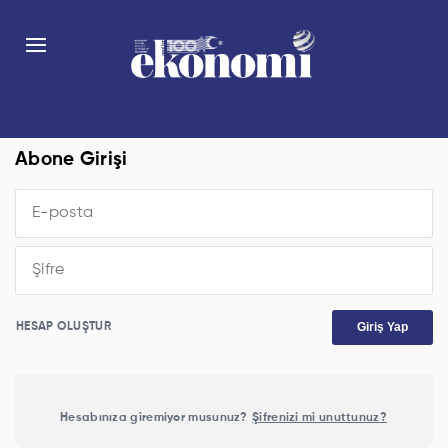
Abone Girişi
Giriş Yap
HESAP OLUŞTUR
Hesabınıza giremiyor musunuz?
Şifrenizi mi unuttunuz?