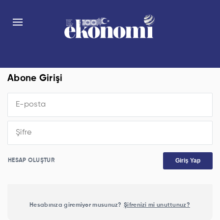
Abone Girişi
Giriş Yap
HESAP OLUŞTUR
Hesabınıza giremiyor musunuz?
Şifrenizi mi unuttunuz?