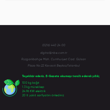
(0216) 440 24 00
digital@nbe.com.tr
Rüzgarlıbahçe Mah. Cumhuriyet Cad. Gülsan
Plaza No:22 Kavacık Beykoz/İstanbul
Teşekkür ederiz. E-Gazete okumayı tercih ederek yıllık;
100 kg kağıt
1.3 kg mürekkep
24.96 KW elektrik
20 lt yakıt sarfiyatını önlediniz