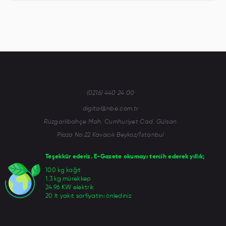
(0216) 440 24 00
digital@nbe.com.tr
Rüzgarlıbahçe Mah. Cumhuriyet Cad. Gülsan
Plaza No:22 Kavacık Beykoz/İstanbul
Teşekkür ederiz. E-Gazete okumayı tercih ederek yıllık;
100 kg kağıt
1.3 kg mürekkep
24.96 KW elektrik
20 lt yakıt sarfiyatını önlediniz