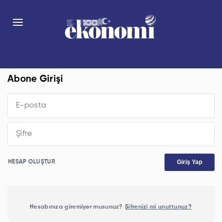
Abone Girişi
Giriş Yap
HESAP OLUŞTUR
Hesabınıza giremiyor musunuz?
Şifrenizi mi unuttunuz?