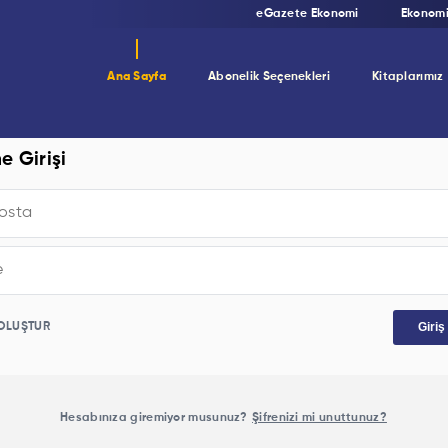
eGazete Ekonomi
Ekonomi
Ana Sayfa
Abonelik Seçenekleri
Kitaplarımız
e Girişi
Giriş
OLUŞTUR
Hesabınıza giremiyor musunuz?
Şifrenizi mi unuttunuz?