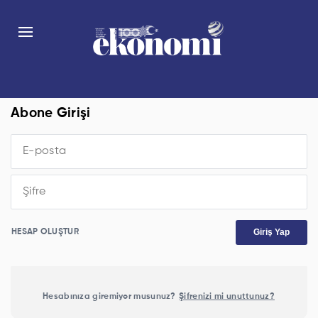
Abone Girişi
Giriş Yap
HESAP OLUŞTUR
Hesabınıza giremiyor musunuz?
Şifrenizi mi unuttunuz?