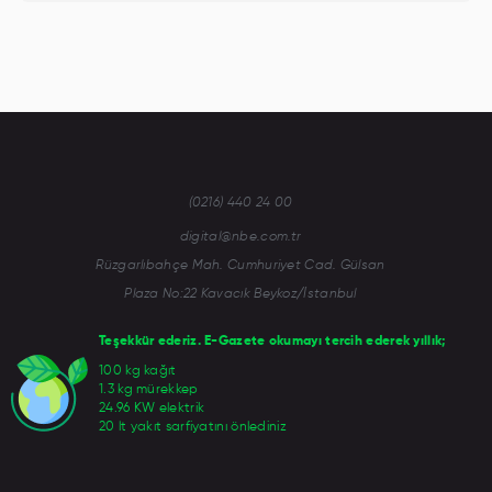
(0216) 440 24 00
digital@nbe.com.tr
Rüzgarlıbahçe Mah. Cumhuriyet Cad. Gülsan
Plaza No:22 Kavacık Beykoz/İstanbul
Teşekkür ederiz. E-Gazete okumayı tercih ederek yıllık;
100 kg kağıt
1.3 kg mürekkep
24.96 KW elektrik
20 lt yakıt sarfiyatını önlediniz