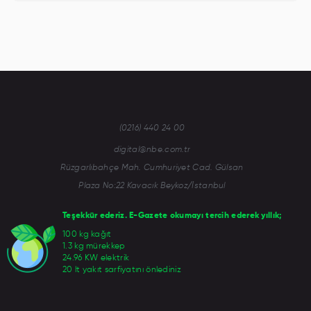
(0216) 440 24 00
digital@nbe.com.tr
Rüzgarlıbahçe Mah. Cumhuriyet Cad. Gülsan
Plaza No:22 Kavacık Beykoz/İstanbul
Teşekkür ederiz. E-Gazete okumayı tercih ederek yıllık;
100 kg kağıt
1.3 kg mürekkep
24.96 KW elektrik
20 lt yakıt sarfiyatını önlediniz