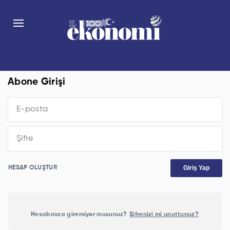
Abone Girişi
Giriş Yap
HESAP OLUŞTUR
Hesabınıza giremiyor musunuz?
Şifrenizi mi unuttunuz?