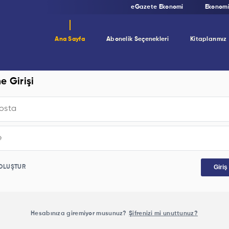
eGazete Ekonomi
Ekonomi
Ana Sayfa
Abonelik Seçenekleri
Kitaplarımız
e Girişi
Giriş
OLUŞTUR
Hesabınıza giremiyor musunuz?
Şifrenizi mi unuttunuz?