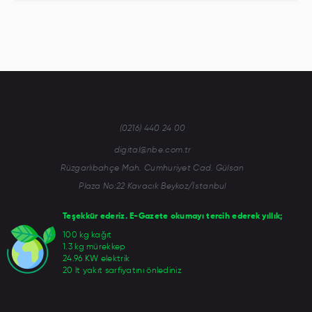
(0216) 440 24 00
digital@nbe.com.tr
Rüzgarlıbahçe Mah. Cumhuriyet Cad. Gülsan
Plaza No:22 Kavacık Beykoz/İstanbul
Teşekkür ederiz. E-Gazete okumayı tercih ederek yıllık;
100 kg kağıt
1.3 kg mürekkep
24.96 KW elektrik
20 lt yakıt sarfiyatını önlediniz