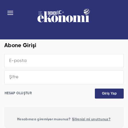
Abone Girişi
Giriş Yap
HESAP OLUŞTUR
Hesabınıza giremiyor musunuz?
Şifrenizi mi unuttunuz?