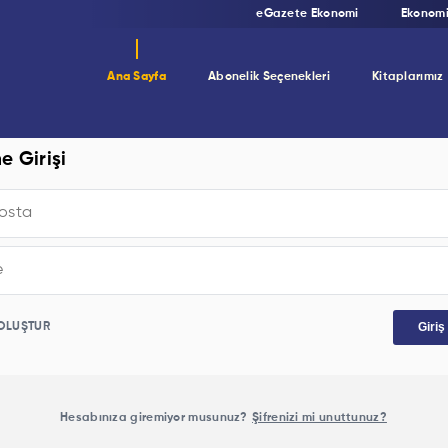
eGazete Ekonomi
Ekonomi
Ana Sayfa
Abonelik Seçenekleri
Kitaplarımız
e Girişi
Giriş
OLUŞTUR
Hesabınıza giremiyor musunuz?
Şifrenizi mi unuttunuz?