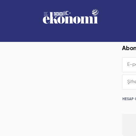
Abon
HESAP 