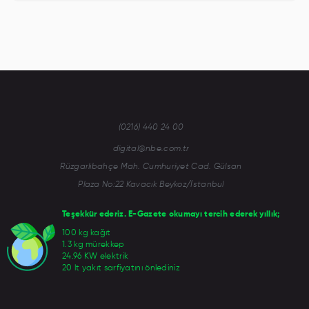
(0216) 440 24 00
digital@nbe.com.tr
Rüzgarlıbahçe Mah. Cumhuriyet Cad. Gülsan
Plaza No:22 Kavacık Beykoz/İstanbul
Teşekkür ederiz. E-Gazete okumayı tercih ederek yıllık;
100 kg kağıt
1.3 kg mürekkep
24.96 KW elektrik
20 lt yakıt sarfiyatını önlediniz