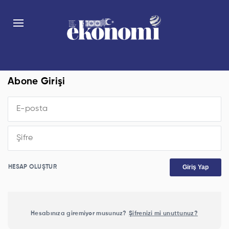
Abone Girişi
Giriş Yap
HESAP OLUŞTUR
Hesabınıza giremiyor musunuz?
Şifrenizi mi unuttunuz?