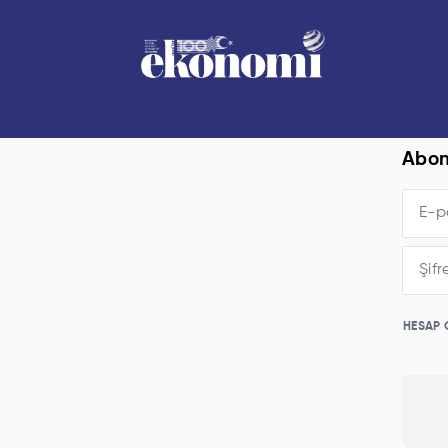
Abon
HESAP 