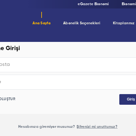
eGazete Ekonomi
Ekonomi
Ana Sayfa
Abonelik Seçenekleri
Kitaplarımız
e Girişi
Giriş
OLUŞTUR
Hesabınıza giremiyor musunuz?
Şifrenizi mi unuttunuz?