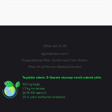
(0216) 440 24 00
digital@nbe.com.tr
Rüzgarlıbahçe Mah. Cumhuriyet Cad. Gülsan
Plaza No:22 Kavacık Beykoz/İstanbul
Teşekkür ederiz. E-Gazete okumayı tercih ederek yıllık;
100 kg kağıt
1.3 kg mürekkep
24.96 KW elektrik
20 lt yakıt sarfiyatını önlediniz