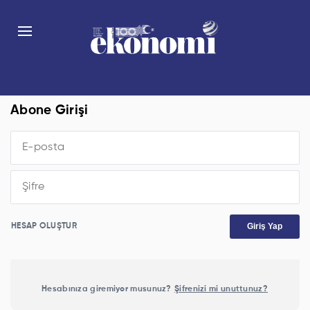
Abone Girişi
Giriş Yap
HESAP OLUŞTUR
Hesabınıza giremiyor musunuz?
Şifrenizi mi unuttunuz?