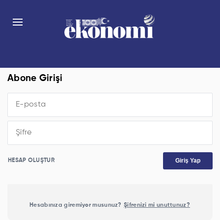
Abone Girişi
Giriş Yap
HESAP OLUŞTUR
Hesabınıza giremiyor musunuz?
Şifrenizi mi unuttunuz?