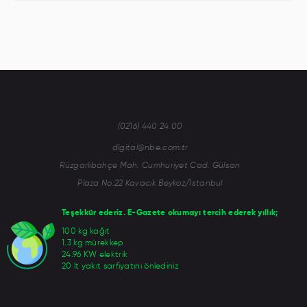
(0216) 440 24 00
digital@nbe.com.tr
Rüzgarlıbahçe Mah. Cumhuriyet Cad. Gülsan
Plaza No:22 Kavacık Beykoz/İstanbul
Teşekkür ederiz. E-Gazete okumayı tercih ederek yıllık;
100 kg kağıt
1.3 kg mürekkep
24.96 KW elektrik
20 lt yakıt sarfiyatını önlediniz