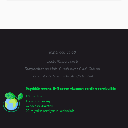
(0216) 440 24 00
digital@nbe.com.tr
Rüzgarlıbahçe Mah. Cumhuriyet Cad. Gülsan
Plaza No:22 Kavacık Beykoz/İstanbul
Teşekkür ederiz. E-Gazete okumayı tercih ederek yıllık;
100 kg kağıt
1.3 kg mürekkep
24.96 KW elektrik
20 lt yakıt sarfiyatını önlediniz