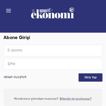
Abone Girişi
Giriş Yap
HESAP OLUŞTUR
Hesabınıza giremiyor musunuz?
Şifrenizi mi unuttunuz?