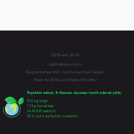
(0216) 440 24 00
digital@nbe.com.tr
Rüzgarlıbahçe Mah. Cumhuriyet Cad. Gülsan
Plaza No:22 Kavacık Beykoz/İstanbul
Teşekkür ederiz. E-Gazete okumayı tercih ederek yıllık;
100 kg kağıt
1.3 kg mürekkep
24.96 KW elektrik
20 lt yakıt sarfiyatını önlediniz