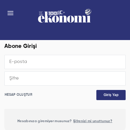
Abone Girişi
Giriş Yap
HESAP OLUŞTUR
Hesabınıza giremiyor musunuz?
Şifrenizi mi unuttunuz?