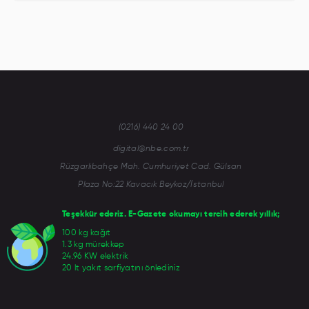
(0216) 440 24 00
digital@nbe.com.tr
Rüzgarlıbahçe Mah. Cumhuriyet Cad. Gülsan
Plaza No:22 Kavacık Beykoz/İstanbul
Teşekkür ederiz. E-Gazete okumayı tercih ederek yıllık;
100 kg kağıt
1.3 kg mürekkep
24.96 KW elektrik
20 lt yakıt sarfiyatını önlediniz