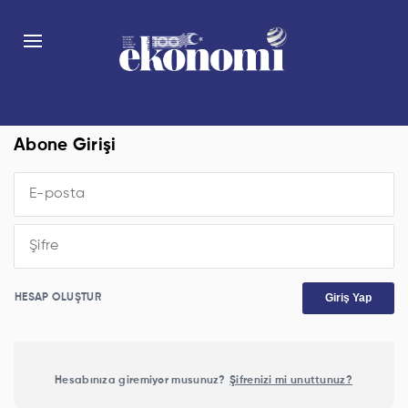
Abone Girişi
Giriş Yap
HESAP OLUŞTUR
Hesabınıza giremiyor musunuz?
Şifrenizi mi unuttunuz?