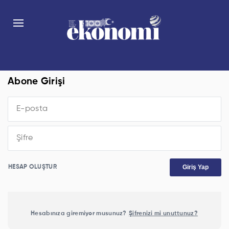
Abone Girişi
Giriş Yap
HESAP OLUŞTUR
Hesabınıza giremiyor musunuz?
Şifrenizi mi unuttunuz?