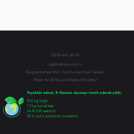
(0216) 440 24 00
digital@nbe.com.tr
Rüzgarlıbahçe Mah. Cumhuriyet Cad. Gülsan
Plaza No:22 Kavacık Beykoz/İstanbul
Teşekkür ederiz. E-Gazete okumayı tercih ederek yıllık;
100 kg kağıt
1.3 kg mürekkep
24.96 KW elektrik
20 lt yakıt sarfiyatını önlediniz