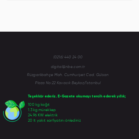
(0216) 440 24 00
digital@nbe.com.tr
Rüzgarlıbahçe Mah. Cumhuriyet Cad. Gülsan
Plaza No:22 Kavacık Beykoz/İstanbul
Teşekkür ederiz. E-Gazete okumayı tercih ederek yıllık;
100 kg kağıt
1.3 kg mürekkep
24.96 KW elektrik
20 lt yakıt sarfiyatını önlediniz