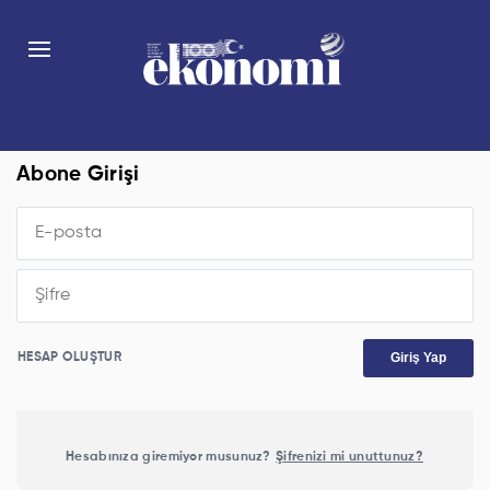
Abone Girişi
Giriş Yap
HESAP OLUŞTUR
Hesabınıza giremiyor musunuz?
Şifrenizi mi unuttunuz?