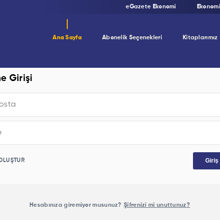
eGazete Ekonomi
Ekonomi
Ana Sayfa
Abonelik Seçenekleri
Kitaplarımız
e Girişi
Giriş
OLUŞTUR
Hesabınıza giremiyor musunuz?
Şifrenizi mi unuttunuz?