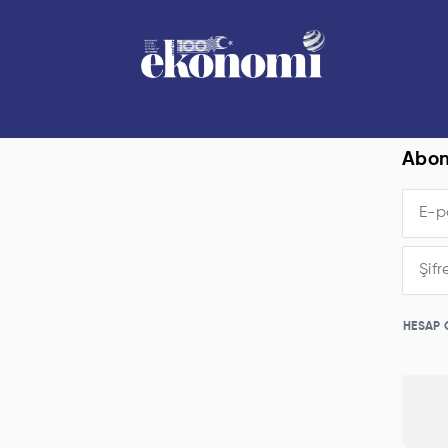
Abon
HESAP 