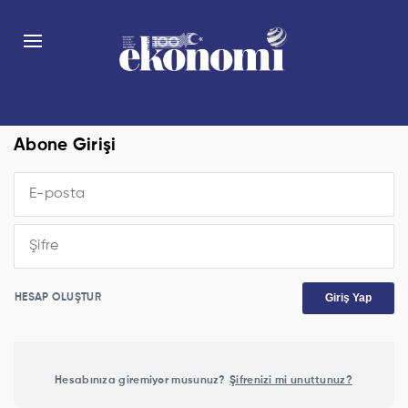
Abone Girişi
Giriş Yap
HESAP OLUŞTUR
Hesabınıza giremiyor musunuz?
Şifrenizi mi unuttunuz?