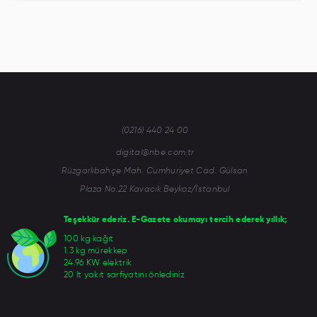
(0216) 440 24 00
digital@nbe.com.tr
Rüzgarlıbahçe Mah. Cumhuriyet Cad. Gülsan
Plaza No:22 Kavacık Beykoz/İstanbul
Teşekkür ederiz. E-Gazete okumayı tercih ederek yıllık;
100 kg kağıt
1.3 kg mürekkep
24.96 KW elektrik
20 lt yakıt sarfiyatını önlediniz