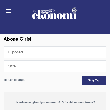
Abone Girişi
Giriş Yap
HESAP OLUŞTUR
Hesabınıza giremiyor musunuz?
Şifrenizi mi unuttunuz?