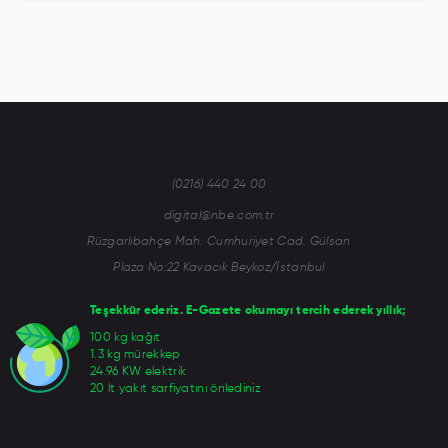
(0216) 440 24 00
digital@nbe.com.tr
Rüzgarlıbahçe Mah. Cumhuriyet Cad. Gülsan
Plaza No:22 Kavacık Beykoz/İstanbul
Teşekkür ederiz. E-Gazete okumayı tercih ederek yıllık;
100 kg kağıt
1.3 kg mürekkep
24.96 KW elektrik
20 lt yakıt sarfiyatını önlediniz