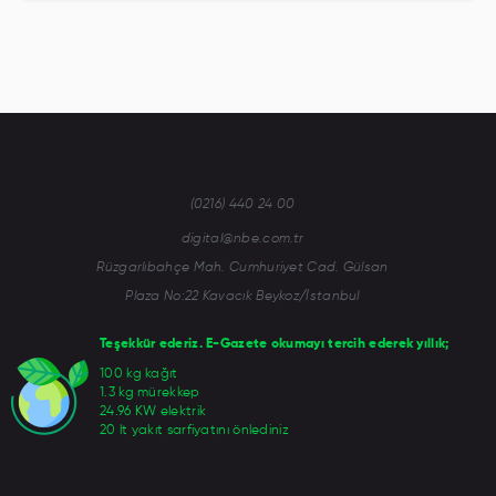
(0216) 440 24 00
digital@nbe.com.tr
Rüzgarlıbahçe Mah. Cumhuriyet Cad. Gülsan
Plaza No:22 Kavacık Beykoz/İstanbul
Teşekkür ederiz. E-Gazete okumayı tercih ederek yıllık;
100 kg kağıt
1.3 kg mürekkep
24.96 KW elektrik
20 lt yakıt sarfiyatını önlediniz