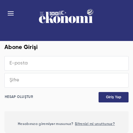
Abone Girişi
Giriş Yap
HESAP OLUŞTUR
Hesabınıza giremiyor musunuz?
Şifrenizi mi unuttunuz?