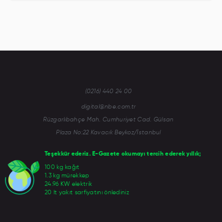
(0216) 440 24 00
digital@nbe.com.tr
Rüzgarlıbahçe Mah. Cumhuriyet Cad. Gülsan
Plaza No:22 Kavacık Beykoz/İstanbul
Teşekkür ederiz. E-Gazete okumayı tercih ederek yıllık;
100 kg kağıt
1.3 kg mürekkep
24.96 KW elektrik
20 lt yakıt sarfiyatını önlediniz