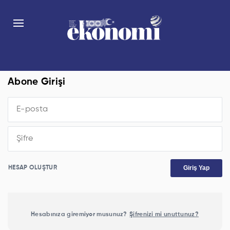
Abone Girişi
Giriş Yap
HESAP OLUŞTUR
Hesabınıza giremiyor musunuz?
Şifrenizi mi unuttunuz?