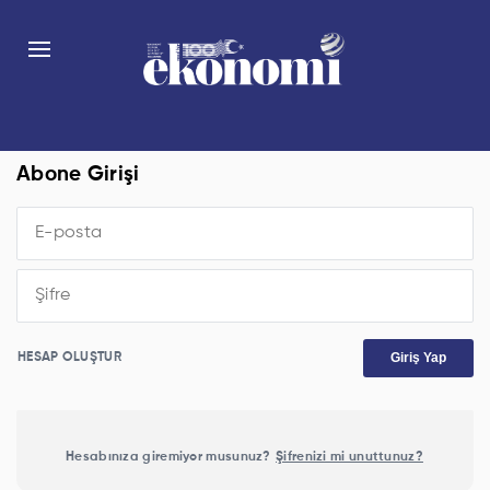
Abone Girişi
Giriş Yap
HESAP OLUŞTUR
Hesabınıza giremiyor musunuz?
Şifrenizi mi unuttunuz?