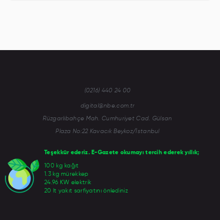
(0216) 440 24 00
digital@nbe.com.tr
Rüzgarlıbahçe Mah. Cumhuriyet Cad. Gülsan
Plaza No:22 Kavacık Beykoz/İstanbul
Teşekkür ederiz. E-Gazete okumayı tercih ederek yıllık;
100 kg kağıt
1.3 kg mürekkep
24.96 KW elektrik
20 lt yakıt sarfiyatını önlediniz