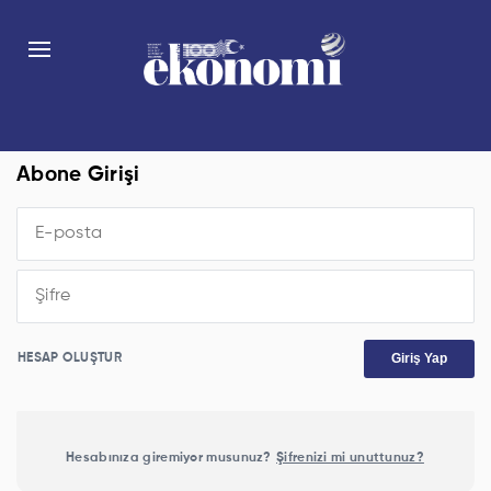
Abone Girişi
Giriş Yap
HESAP OLUŞTUR
Hesabınıza giremiyor musunuz?
Şifrenizi mi unuttunuz?