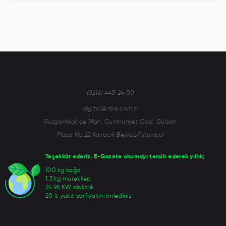
(0216) 440 24 00
digital@nbe.com.tr
Rüzgarlıbahçe Mah. Cumhuriyet Cad. Gülsan
Plaza No:22 Kavacık Beykoz/İstanbul
Teşekkür ederiz. E-Gazete okumayı tercih ederek yıllık;
100 kg kağıt
1.3 kg mürekkep
24.96 KW elektrik
20 lt yakıt sarfiyatını önlediniz